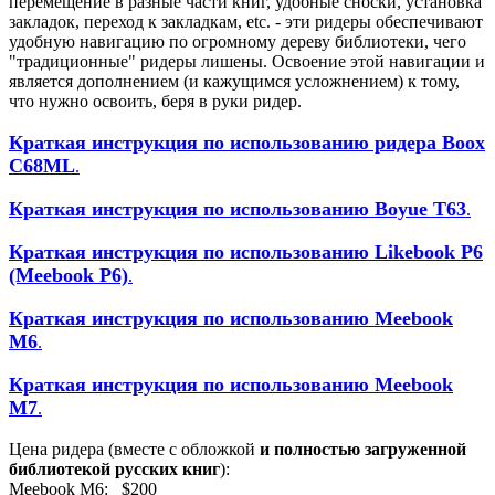
перемещение в разные части книг, удобные сноски, установка
закладок, переход к закладкам, etc. - эти ридеры обеспечивают
удобную навигацию по огромному дереву библиотеки, чего
"традиционные" ридеры лишены. Освоение этой навигации и
является дополнением (и кажущимся усложнением) к тому,
что нужно освоить, беря в руки ридер.
Краткая инструкция по использованию ридера Boox
C68ML
.
Краткая инструкция по использованию Boyue T63
.
Краткая инструкция по использованию Likebook P6
(Meebook P6)
.
Краткая инструкция по использованию Meebook
M6
.
Краткая инструкция по использованию Meebook
M7
.
Цена ридерa (вместе с обложкой
и полностью загруженной
библиотекой русских книг
):
Meebook M6: $200