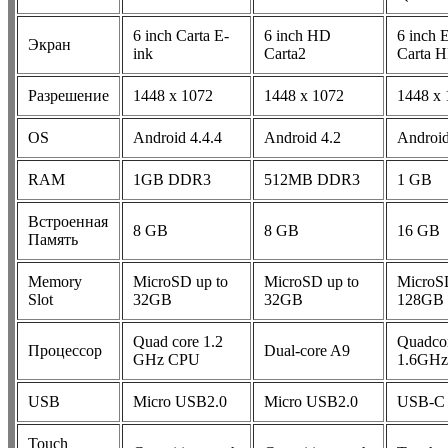
6 inch Carta E-
6 inch HD
6 inch 
Экран
ink
Carta2
Carta 
Разрешение
1448 x 1072
1448 x 1072
1448 х 
OS
Android 4.4.4
Android 4.2
Android
RAM
1GB DDR3
512MB DDR3
1 GB
Встроенная
8 GB
8 GB
16 GB
Память
Memory
MicroSD up to
MicroSD up to
MicroS
Slot
32GB
32GB
128GB
Quad core 1.2
Quadco
Процессор
Dual-core A9
GHz CPU
1.6GHz
USB
Micro USB2.0
Micro USB2.0
USB-C
Touch