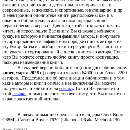
фантастику, и детские, и детективы, и исторические, и
современные, и женские, и спортивные, и кулинарию, и пр.
В электронной библиотеке книги расположены как и в
обычной библиотеке: в алфавитном порядке в виде
иерархического дерева. Для того, чтобы открыть и начать
читать интересующую Вас книгу, Вы сначала выбираете
букву, на которую начинается фамилия автора, и получаете
отсортированный в алфавитном порядке список авторов на
эту букву. Затем вы выбираете интересующего Вас автора и
получаете отсортированный список книг этого автора. После
чего Вы можете открыть любую книгу просто коснувшись
пальцем наименования книги.
В текущей версии библиотеки (последнее обновление:
конец марта
2026 г.
) содержится около 64000 книг более 2200
авторов. Представление об организации библиотеки и о том,
какие авторы и книги сейчас в нее включены Вы можете
получить, если кликните на
ссылку
. То что Вы увидите по
этой
ссылке
, примерно соответствует тому, что Вы видите на
экране электронной читалки.
Огромная электронная библиотека книг на русском языке Огромная библиотека книг на русском языке Читалка с огромной библиотекой книг на русском языке
Лучшие книги на русском языке в читалке Лучшие книги на русском языке в ридере Электронный ридер с русскими книгами на любой вкус Читалка с русскими
книгами на любой вкус Электронная библиотека - праздник, который всегда с тобой Электронный ридер с огромной библиотекой eBook reader with a huge library
of Russian books eBook reader with the best Russian books E-reader e-book reader ebook reader E-Reader Boyue T62+ with a huge Russian library Boyue T62+ with a
huge library of Russian books Boyue T62+ Boyue T62 plus Cybook e-reader E-Reader ereader Cybook Muse Frontlight E-Reader Cybook Muse Frontlight Booken e-
reader E-Reader ereader Onyx BOOX Onyx Boox C67s Onyx Boox C67ML Carta Onyx Boox C67ML Carta2
Вашему вниманию предлагаются ридеры Onyx Boox
C68ML Carta+ и Boyue T63C (Likebook P6 aka Meebook P6).