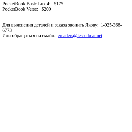
PocketBook Basic Lux 4: $175
PocketBook Verse: $200
Огромная электронная библиотека книг на русском языке Огромная библиотека книг на русском языке Читалка с огромной библиотекой книг на русском языке
Лучшие книги на русском языке в читалке Лучшие книги на русском языке в ридере Электронный ридер с русскими книгами на любой вкус Читалка с русскими
книгами на любой вкус Электронная библиотека - праздник, который всегда с тобой Электронный ридер с огромной библиотекой eBook reader with a huge library
of Russian books eBook reader with the best Russian books E-reader e-book reader ebook reader E-Reader Boyue T62+ with a huge Russian library Boyue T62+ with a
huge library of Russian books Boyue T62+ Boyue T62 plus Cybook e-reader E-Reader ereader Cybook Muse Frontlight E-Reader Cybook Muse Frontlight Booken e-
reader E-Reader ereader Onyx BOOX Onyx Boox C67s Onyx Boox C67ML Carta Onyx Boox C67ML Carta2
Для выяснения деталей и заказа звонить Якову: 1-925-368-
6773
Или обращаться на емайл:
ereaders@lesserbear.net