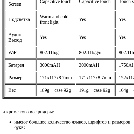
Capacitive touch
Capacitive touch
Touch s
Screen
Warm and cold
Подсветка
Yes
Yes
front light
Аудио
Yes
Yes
Yes
Выход
WiFi
802.11b/g
802.11b/g/n
802.11b
Батарея
3000mAH
3000mAH
1750A
Размер
171x117x8.7mm
171x117x8.7mm
152x11
Вес
189g + case 92g
191g + case 92g
164g + 
и кроме того все ридеры:
имеют большое количество языков, шрифтов и размеров
букв;