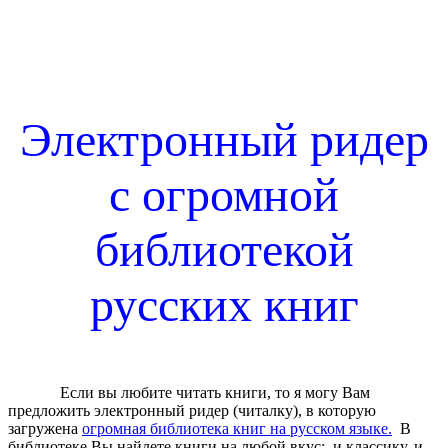
Огромная электронная библиотека книг на русском языке Огромная библиотека книг на русском языке Читалка с огромной библиотекой книг на русском языке
Лучшие книги на русском языке в читалке Лучшие книги на русском языке в ридере Электронный ридер с русскими книгами на любой вкус Читалка с русскими
книгами на любой вкус Электронная библиотека - праздник, который всегда с тобой Электронный ридер с огромной библиотекой eBook reader with a huge library
of Russian books eBook reader with the best Russian books E-reader e-book reader ebook reader E-Reader Boyue T62+ with a huge Russian library Boyue T62+ with a
huge library of Russian books Boyue T62+ Boyue T62 plus Cybook e-reader E-Reader ereader Cybook Muse Frontlight E-Reader Cybook Muse Frontlight Booken e-
reader E-Reader ereader Onyx BOOX Onyx Boox C67s Onyx Boox C67ML Carta Onyx Boox C67ML Carta2
Электронный ридер
с огромной
библиотекой
русских книг
Если вы любите читать книги, то я могу Вам
предложить электронный ридер (читалку), в которую
загружена
огромная библиотека книг на русском языке.
В
библиотеке Вы найдете книги на любой вкус: и классику, и